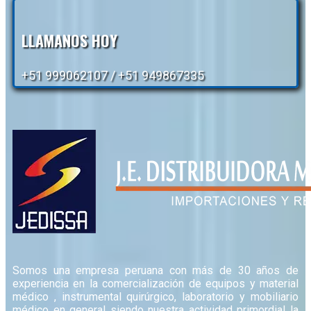
LLAMANOS HOY
+51 999062107 / +51 949867335
Somos una empresa peruana con más de 30 años de
experiencia en la comercialización de equipos y material
médico , instrumental quirúrgico, laboratorio y mobiliario
médico en general siendo nuestra actividad primordial la