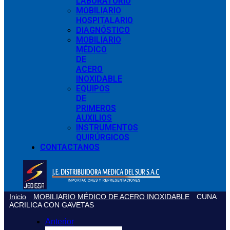
LABORATORIO
MOBILIARIO
HOSPITALARIO
DIAGNÓSTICO
MOBILIARIO
MÉDICO
DE
ACERO
INOXIDABLE
EQUIPOS
DE
PRIMEROS
AUXILIOS
INSTRUMENTOS
QUIRÚRGICOS
CONTACTANOS
Inicio
MOBILIARIO MÉDICO DE ACERO INOXIDABLE
CUNA
ACRILICA CON GAVETAS
Anterior