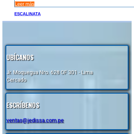
Leer más
ESCALINATA
UBÍCANOS
Jr. Moquegua Nro. 628 OF 301 - Lima
Cercado
ESCRÍBENOS
ventas@jedissa.com.pe